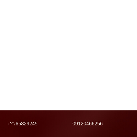
۰۲۱65829245
09120466256