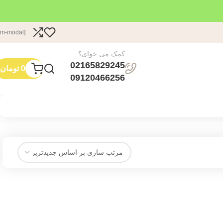
[dm-modal]
کمک می خوای؟
02165829245
0
تومان
09120466256