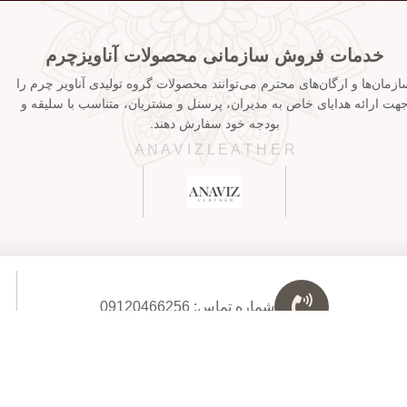
خدمات فروش سازمانی محصولات آناویزچرم
ازمان‌ها و ارگان‌های محترم می‌توانند محصولات گروه تولیدی آناویر چرم را
هت ارائه هدایای خاص به مدیران، پرسنل و مشتریان، متناسب با سلیقه و
بودجه خود سفارش دهند.
A N A V I Z L E A T H E R
شماره تماس: 09120466256