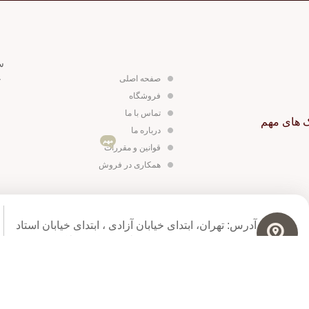
س
ج
صفحه اصلی
فروشگاه
تماس با ما
ک های مهم
درباره ما
مهم
قوانین و مقررات
همکاری در فروش
آدرس: تهران، ابتدای خیابان آزادی ،‌ ابتدای خیابان استاد
معین ،مجتمع خرید معین ،‌ طبقه همکف،‌ پلاک G28
کلیه حقوق سایت متعلق به آناویز چرم می باشد.