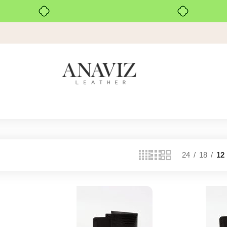
بدون ضامن، بدون سود
24
18
12